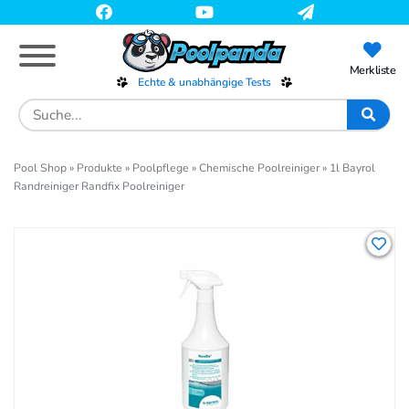
Skip
to
main
content
Merkliste
Echte & unabhängige Tests
Search
for:
Pool Shop
»
Produkte
»
Poolpflege
»
Chemische Poolreiniger
»
1l Bayrol
Randreiniger Randfix Poolreiniger