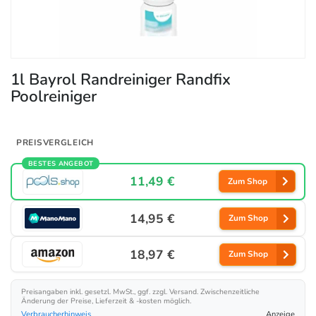
1l Bayrol Randreiniger Randfix
Poolreiniger
PREISVERGLEICH
BESTES ANGEBOT
11,49 €
Zum Shop
14,95 €
Zum Shop
18,97 €
Zum Shop
Preisangaben inkl. gesetzl. MwSt., ggf. zzgl. Versand. Zwischenzeitliche
Änderung der Preise, Lieferzeit & -kosten möglich.
Verbraucherhinweis
Anzeige