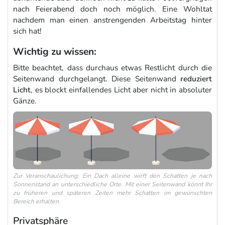
nach Feierabend doch noch möglich. Eine Wohltat
nachdem man einen anstrengenden Arbeitstag hinter
sich hat!
Wichtig zu wissen:
Bitte beachtet, dass durchaus etwas Restlicht durch die
Seitenwand durchgelangt. Diese Seitenwand
reduziert
Licht
, es blockt einfallendes Licht aber nicht in absoluter
Gänze.
Zur Veranschaulichung: Ein Dach alleine wirft den Schatten je nach
Sonnenstand an unterschiedliche Orte. Mit einer Seitenwand könnt Ihr
zu früheren und späteren Zeiten mehr Schatten im gewünschten
Bereich erhalten.
Privatsphäre