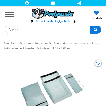
Skip
to
main
content
Merkliste
Echte & unabhängige Tests
Search
for:
Pool Shop
»
Produkte
»
Poolzubehör
»
Poolabdeckungen
»
Amazon Basics
Seitenwand mit Fenster für Partyzelt 3,65 x 3,65 m