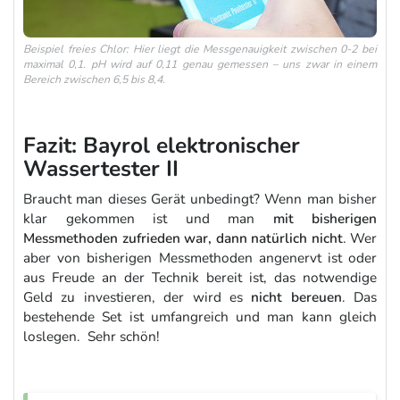
Beispiel freies Chlor: Hier liegt die Messgenauigkeit zwischen 0-2 bei
maximal 0,1. pH wird auf 0,11 genau gemessen – uns zwar in einem
Bereich zwischen 6,5 bis 8,4.
Fazit: Bayrol elektronischer
Wassertester II
Braucht man dieses Gerät unbedingt? Wenn man bisher
klar gekommen ist und man
mit bisherigen
Messmethoden zufrieden war, dann natürlich nicht
. Wer
aber von bisherigen Messmethoden angenervt ist oder
aus Freude an der Technik bereit ist, das notwendige
Geld zu investieren, der wird es
nicht bereuen
. Das
bestehende Set ist umfangreich und man kann gleich
loslegen. Sehr schön!