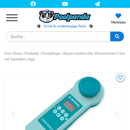
Skip
to
main
content
Merkliste
Echte & unabhängige Tests
Search
for:
Pool Shop
»
Produkte
»
Poolpflege
»
Bayrol elektrischer Wassertester II Set
mit Tabletten | App