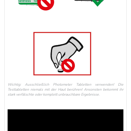
Wichtig: Ausschließlich Photometer Tabletten verwenden! Die
Testtabletten niemals mit der Haut berühren! Ansonsten bekommt ihr
stark verfälschte oder komplett unbrauchbare Ergebnisse.