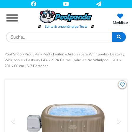
Skip
to
main
content
Merkliste
Echte & unabhängige Tests
Search
for:
Pool Shop
»
Produkte
»
Pools kaufen
»
Aufblasbare Whirlpools
»
Bestway
Whirlpools
»
Bestway LAY-Z-SPA Palma HydroJet Pro Whirlpool | 201 x
201 x 80 cm | 5-7 Personen