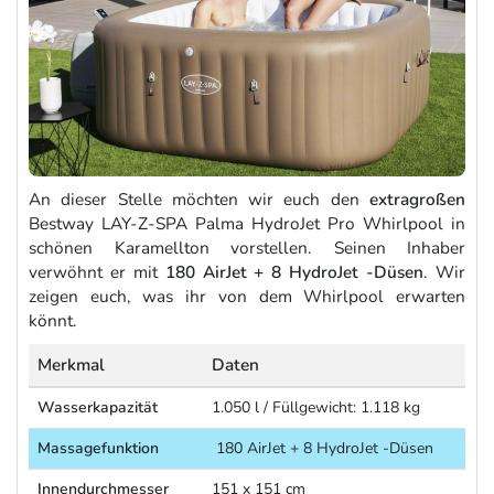
An dieser Stelle möchten wir euch den
extragroßen
Bestway LAY-Z-SPA Palma HydroJet Pro Whirlpool in
schönen Karamellton vorstellen. Seinen Inhaber
verwöhnt er mit
180 AirJet + 8 HydroJet -Düsen
. Wir
zeigen euch, was ihr von dem Whirlpool erwarten
könnt.
Merkmal
Daten
Wasserkapazität
1.050 l / Füllgewicht: 1.118 kg
Massagefunktion
180 AirJet + 8 HydroJet -Düsen
Innendurchmesser
151 x 151 cm