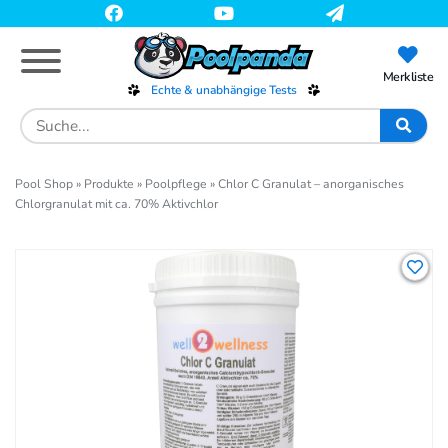
Skip
to
main
content
Merkliste
Echte & unabhängige Tests
Search
for:
Pool Shop
»
Produkte
»
Poolpflege
»
Chlor C Granulat – anorganisches
Chlorgranulat mit ca. 70% Aktivchlor