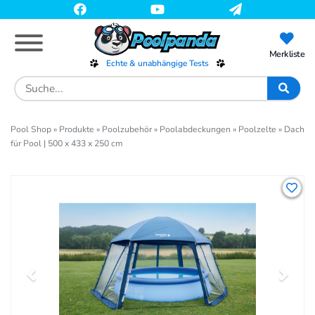
Skip
to
main
content
Merkliste
Echte & unabhängige Tests
Search
for:
Pool Shop
»
Produkte
»
Poolzubehör
»
Poolabdeckungen
»
Poolzelte
»
Dach
für Pool | 500 x 433 x 250 cm