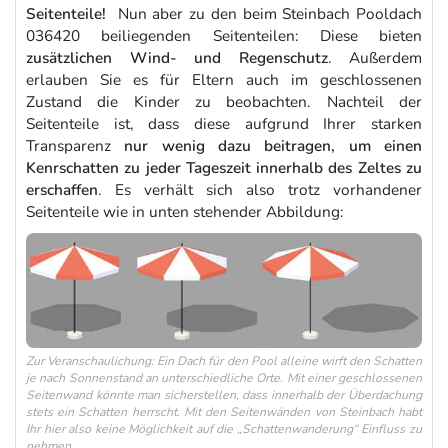
Seitenteile!
Nun aber zu den beim Steinbach Pooldach
036420 beiliegenden Seitenteilen: Diese bieten
zusätzlichen Wind- und Regenschutz
. Außerdem
erlauben Sie es für Eltern auch im geschlossenen
Zustand die Kinder zu beobachten. Nachteil der
Seitenteile ist, dass diese aufgrund Ihrer starken
Transparenz
nur wenig dazu beitragen, um einen
Kenrschatten zu jeder Tageszeit innerhalb des Zeltes zu
erschaffen
. Es verhält sich also trotz vorhandener
Seitenteile wie in unten stehender Abbildung:
Zur Veranschaulichung: Ein Dach für den Pool alleine wirft den Schatten
je nach Sonnenstand an unterschiedliche Orte. Mit einer geschlossenen
Seitenwand könnte man sicherstellen, dass innerhalb der Überdachung
stets ein Schatten herrscht. Mit den Seitenwänden von Steinbach habt
Ihr hier also keine Möglichkeit auf die „Schattenwanderung“ Einfluss zu
nehmen.