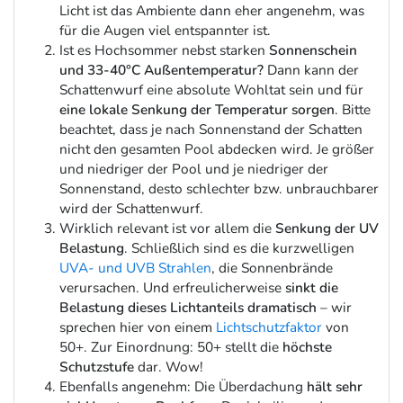
Licht ist das Ambiente dann eher angenehm, was
für die Augen viel entspannter ist.
Ist es Hochsommer nebst starken
Sonnenschein
und 33-40°C Außentemperatur?
Dann kann der
Schattenwurf eine absolute Wohltat sein und für
eine lokale Senkung der Temperatur sorgen
. Bitte
beachtet, dass je nach Sonnenstand der Schatten
nicht den gesamten Pool abdecken wird. Je größer
und niedriger der Pool und je niedriger der
Sonnenstand, desto schlechter bzw. unbrauchbarer
wird der Schattenwurf.
Wirklich relevant ist vor allem die
Senkung der UV
Belastung
. Schließlich sind es die kurzwelligen
UVA- und UVB Strahlen
, die Sonnenbrände
verursachen. Und erfreulicherweise
sinkt die
Belastung dieses Lichtanteils dramatisch
– wir
sprechen hier von einem
Lichtschutzfaktor
von
50+. Zur Einordnung: 50+ stellt die
höchste
Schutzstufe
dar. Wow!
Ebenfalls angenehm: Die Überdachung
hält sehr