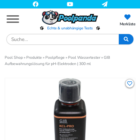
Skip
to
main
content
Merkliste
Echte & unabhängige Tests
Search
for:
Pool Shop
»
Produkte
»
Poolpflege
»
Pool Wassertester
»
GIB
Aufbewahrungslösung für pH-Elektroden | 300 ml