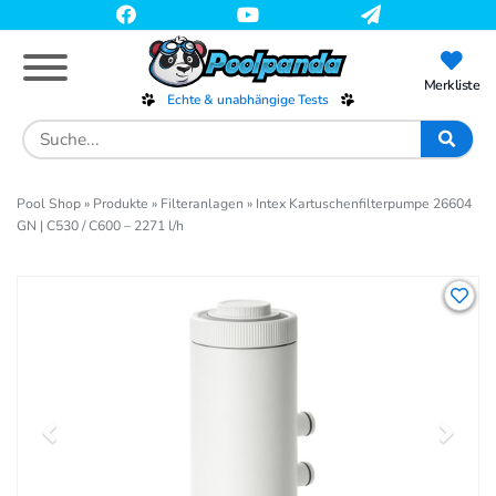
Skip
to
main
content
Merkliste
Echte & unabhängige Tests
Search
for:
Pool Shop
»
Produkte
»
Filteranlagen
»
Intex Kartuschenfilterpumpe 26604
GN | C530 / C600 – 2271 l/h