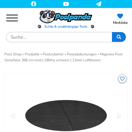
Skip
to
main
content
Merkliste
Echte & unabhängige Tests
Search
for:
Pool Shop
»
Produkte
»
Poolzubehör
»
Poolabdeckungen
»
Miganeo Pool
Solarfolie 366 cm rund | 180my schwarz | 12mm Luftblasen