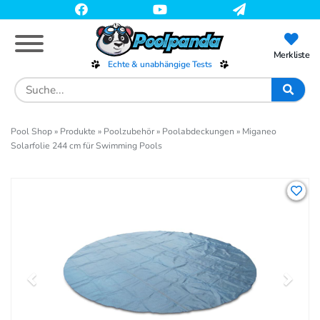
Skip
to
main
content
Merkliste
Echte & unabhängige Tests
Search
for:
Pool Shop
»
Produkte
»
Poolzubehör
»
Poolabdeckungen
»
Miganeo
Solarfolie 244 cm für Swimming Pools