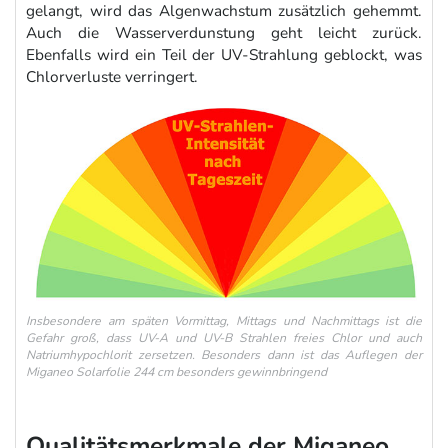
gelangt, wird das Algenwachstum zusätzlich gehemmt.
Auch die Wasserverdunstung geht leicht zurück.
Ebenfalls wird ein Teil der UV-Strahlung geblockt, was
Chlorverluste verringert.
Insbesondere am späten Vormittag, Mittags und Nachmittags ist die
Gefahr groß, dass UV-A und UV-B Strahlen freies Chlor und auch
Natriumhypochlorit zersetzen. Besonders dann ist das Auflegen der
Miganeo Solarfolie 244 cm besonders gewinnbringend
Qualitätsmerkmale der Miganeo