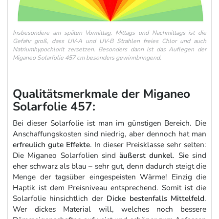
Insbesondere am späten Vormittag, Mittags und Nachmittags ist die
Gefahr groß, dass UV-A und UV-B Strahlen freies Chlor und auch
Natriumhypochlorit zersetzen. Besonders dann ist das Auflegen der
Miganeo Solarfolie 457 cm besonders gewinnbringend.
Qualitätsmerkmale der Miganeo
Solarfolie 457:
Bei dieser Solarfolie ist man im günstigen Bereich. Die
Anschaffungskosten sind niedrig, aber dennoch hat man
erfreulich gute Effekte
. In dieser Preisklasse sehr selten:
Die Miganeo Solarfolien sind
äußerst dunkel
. Sie sind
eher schwarz als blau – sehr gut, denn dadurch steigt die
Menge der tagsüber eingespeisten Wärme! Einzig die
Haptik ist dem Preisniveau entsprechend. Somit ist die
Solarfolie hinsichtlich der
Dicke bestenfalls Mittelfeld
.
Wer dickes Material will, welches noch bessere