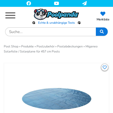
Skip
to
main
content
Merkliste
Echte & unabhängige Tests
Search
for:
Pool Shop
»
Produkte
»
Poolzubehör
»
Poolabdeckungen
»
Miganeo
Solarfolie / Solarplane für 457 cm Pools