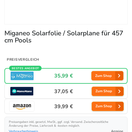
Miganeo Solarfolie / Solarplane für 457
cm Pools
PREISVERGLEICH
BESTES ANGEBOT
35,99 €
Zum Shop
37,05 €
Zum Shop
39,99 €
Zum Shop
Preisangaben inkl. gesetzl. MwSt., ggf. zzgl. Versand. Zwischenzeitliche
Änderung der Preise, Lieferzeit & -kosten möglich.
Verbraucherhinweis
Anzeige