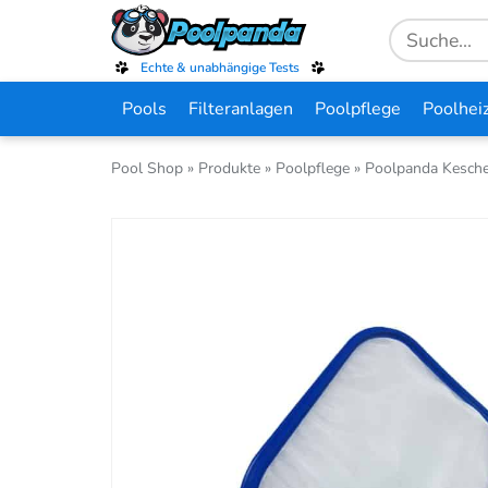
Skip
Search
to
for:
main
Echte & unabhängige Tests
content
Pools
Filteranlagen
Poolpflege
Poolhei
Pool Shop
»
Produkte
»
Poolpflege
»
Poolpanda Kesche