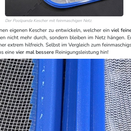
Der Poolpanda Kescher mit feinmaschigen Netz.
inen eigenen Kescher zu entwickeln, welcher ein
viel fei
chen nicht mehr durch, sondern bleiben im Netz hängen. 
cher extrem hilfreich. Selbst im Vergleich zum feinmasc
ns eine
vier mal bessere
Reinigungsleistung hin!