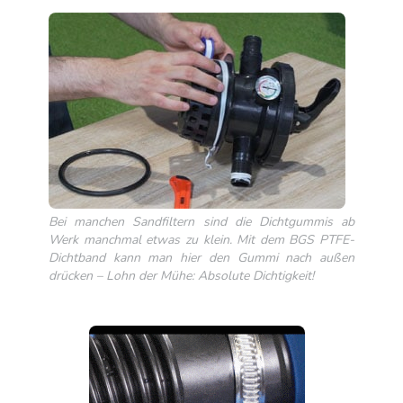
Bei manchen Sandfiltern sind die Dichtgummis ab
Werk manchmal etwas zu klein. Mit dem BGS PTFE-
Dichtband kann man hier den Gummi nach außen
drücken – Lohn der Mühe: Absolute Dichtigkeit!