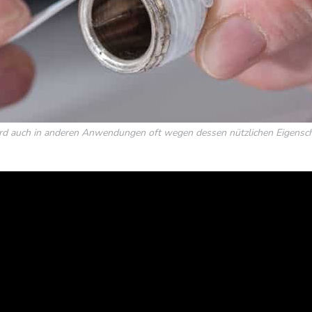
rd auch in anderen Anwendungen oft wegen dessen nützlichen Eigensc