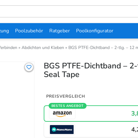
zung
Poolzubehör
Ratgeber
Poolkonfigurator
Verbinden
»
Abdichten und Kleben
»
BGS PTFE-Dichtband – 2-tlg. – 12 
BGS PTFE-Dichtband – 2-t
Seal Tape
PREISVERGLEICH
BESTES ANGEBOT
3,
4,