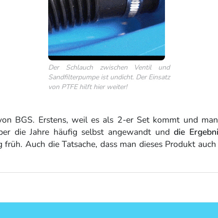
Der Schlauch zwischen Ventil und
Sandfilterpumpe ist undicht. Der Einsatz
von PTFE hilft hier weiter!
 von BGS. Erstens, weil es als 2-er Set kommt und man
ber die Jahre häufig selbst angewandt und
die Ergebn
ötig früh. Auch die Tatsache, dass man dieses Produkt auc