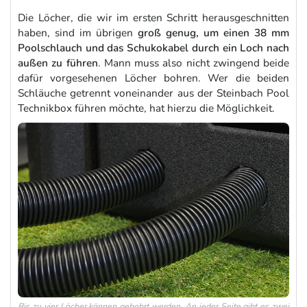
Die Löcher, die wir im ersten Schritt herausgeschnitten
haben, sind im übrigen
groß genug, um einen 38 mm
Poolschlauch und das Schukokabel durch ein Loch nach
außen zu führen
. Mann muss also nicht zwingend beide
dafür vorgesehenen Löcher bohren. Wer die beiden
Schläuche getrennt voneinander aus der Steinbach Pool
Technikbox führen möchte, hat hierzu die Möglichkeit.
Bis zu vier Löcher können gebohrt werden. An jeder Seite gibt es zwei