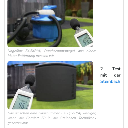
Ungefähr 54,5dB(A) Durchschnittspegel aus einem
Meter Entfernung messen wir.
2. Test
mit der
Steinbach
Das ist schon eine Hausnummer: Ca. 8,5dB(A) weniger,
wenn die Comfort 50 in die Steinbach Technikbox
gesetzt wird!