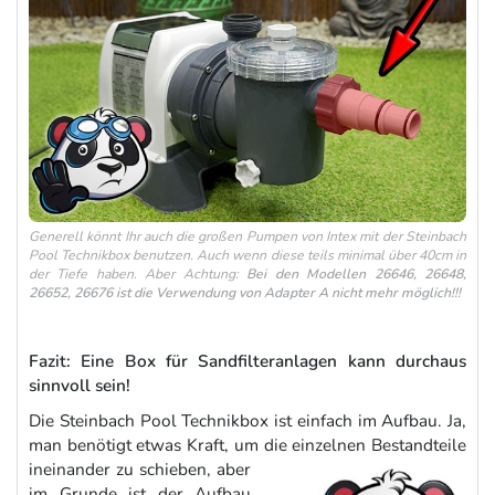
Generell könnt Ihr auch die großen Pumpen von Intex mit der Steinbach
Pool Technikbox benutzen. Auch wenn diese teils minimal über 40cm in
der Tiefe haben. Aber Achtung:
Bei den Modellen 26646, 26648,
26652, 26676 ist die Verwendung von Adapter A nicht mehr möglich!!!
Fazit: Eine Box für Sandfilteranlagen kann durchaus
sinnvoll sein!
Die Steinbach Pool Technikbox ist einfach im Aufbau. Ja,
man benötigt etwas Kraft, um die einzelnen
Bestandteile
ineinander zu schieben, aber
im Grunde ist der Aufbau