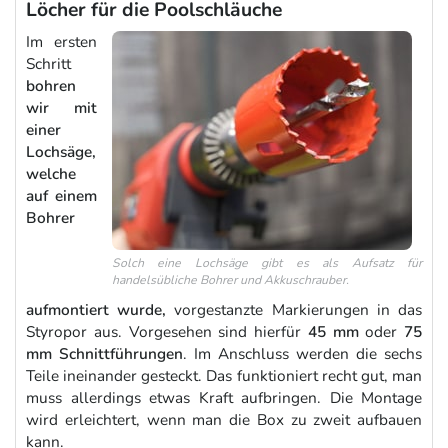
Löcher für die Poolschläuche
Im ersten
Schritt
bohren
wir mit
einer
Lochsäge,
welche
auf einem
Bohrer
Solch eine Lochsäge gibt es als Aufsatz für
handelsübliche Bohrer und Akkuschrauber.
aufmontiert wurde,
vorgestanzte Markierungen in das
Styropor aus. Vorgesehen sind hierfür
45 mm
oder
75
mm Schnittführungen
. Im Anschluss werden die sechs
Teile ineinander gesteckt. Das funktioniert recht gut, man
muss allerdings etwas Kraft aufbringen. Die Montage
wird erleichtert, wenn man die Box zu zweit aufbauen
kann.