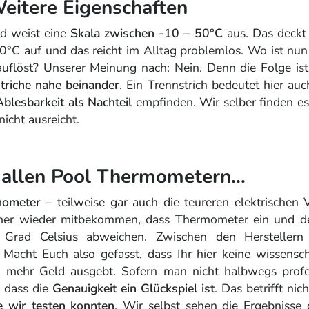
eitere Eigenschaften
d weist eine
Skala zwischen -10 – 50°C
aus. Das deckt 
°C auf und das reicht im Alltag problemlos. Wo ist nun 
uflöst? Unserer Meinung nach: Nein. Denn die Folge ist,
triche nahe beinander
. Ein Trennstrich bedeutet hier a
Ablesbarkeit als Nachteil
empfinden. Wir selber finden e
nicht ausreicht.
i allen Pool Thermometern…
mometer
– teilweise gar auch die teureren elektrischen
V
mer wieder mitbekommen, dass Thermometer ein und de
 Grad Celsius abweichen. Zwischen den Hersteller
. Macht Euch also gefasst, dass Ihr hier keine wissensch
h mehr Geld ausgebt. Sofern man nicht halbwegs profe
, dass die
Genauigkeit ein Glückspiel ist
. Das betrifft nich
die wir testen konnten
. Wir selbst sehen die Ergebnisse 