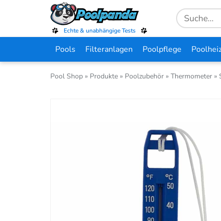
Skip
Search
to
for:
main
Echte & unabhängige Tests
content
Pools
Filteranlagen
Poolpflege
Poolhei
Pool Shop
»
Produkte
»
Poolzubehör
»
Thermometer
»