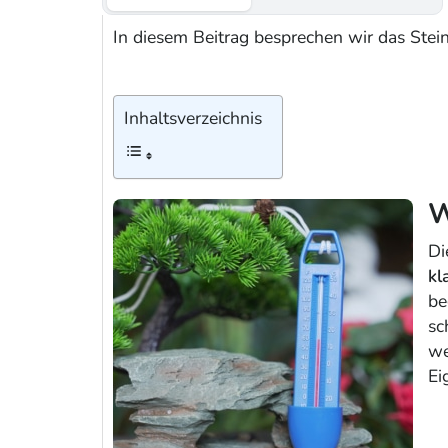
In diesem Beitrag besprechen wir das Ste
Inhaltsverzeichnis
W
Di
kl
be
sc
we
Ei