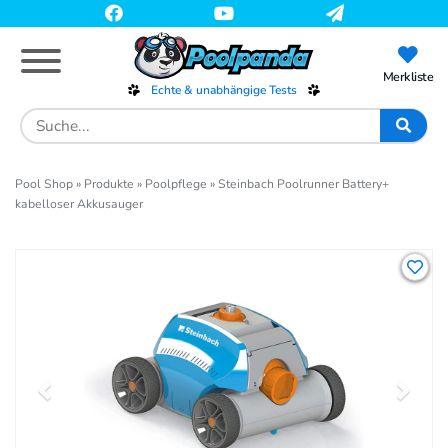
Skip
to
main
content
Merkliste
Echte & unabhängige Tests
Search
for:
Pool Shop
»
Produkte
»
Poolpflege
»
Steinbach Poolrunner Battery+
kabelloser Akkusauger