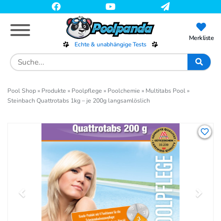
Skip
to
main
content
Merkliste
Echte & unabhängige Tests
Search
for:
Pool Shop
»
Produkte
»
Poolpflege
»
Poolchemie
»
Multitabs Pool
»
Steinbach Quattrotabs 1kg – je 200g langsamlöslich