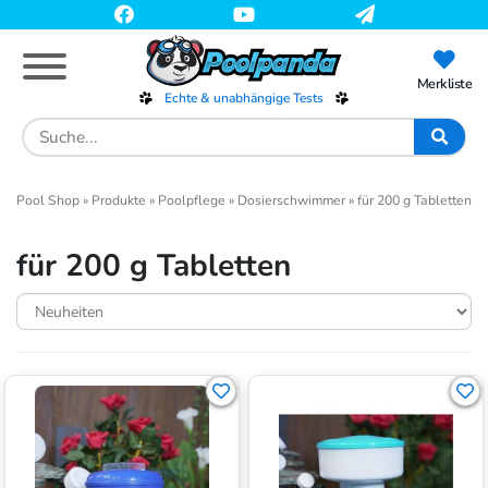
Skip
to
main
content
Merkliste
Echte & unabhängige Tests
Search
for:
Pool Shop
»
Produkte
»
Poolpflege
»
Dosierschwimmer
»
für 200 g Tabletten
für 200 g Tabletten