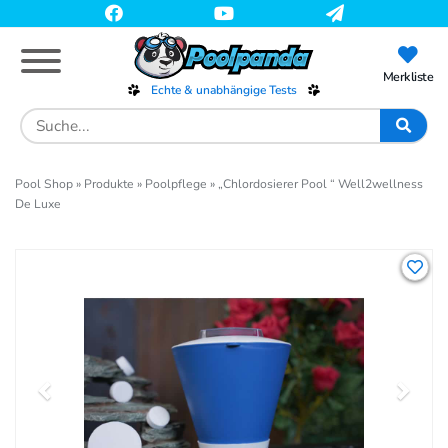
Skip
to
main
content
Merkliste
Echte & unabhängige Tests
Search
for:
Pool Shop
»
Produkte
»
Poolpflege
»
„Chlordosierer Pool “ Well2wellness
De Luxe