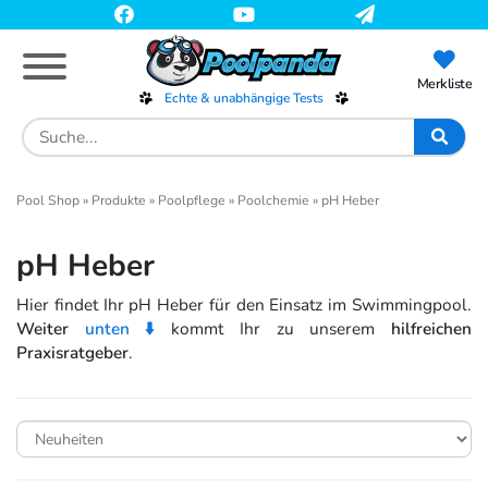
Skip
to
main
content
Merkliste
Echte & unabhängige Tests
Search
for:
Pool Shop
»
Produkte
»
Poolpflege
»
Poolchemie
»
pH Heber
pH Heber
Hier findet Ihr pH Heber für den Einsatz im Swimmingpool.
Weiter
unten ⬇️
kommt Ihr zu unserem
hilfreichen
Praxisratgeber
.