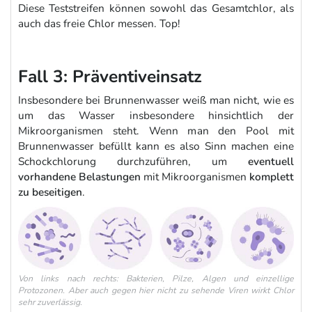
Diese Teststreifen können sowohl das Gesamtchlor, als
auch das freie Chlor messen. Top!
Fall 3: Präventiveinsatz
Insbesondere bei Brunnenwasser weiß man nicht, wie es
um das Wasser insbesondere hinsichtlich der
Mikroorganismen steht. Wenn man den Pool mit
Brunnenwasser befüllt kann es also Sinn machen eine
Schockchlorung durchzuführen, um
eventuell
vorhandene Belastungen
mit Mikroorganismen
komplett
zu beseitigen
.
Von links nach rechts: Bakterien, Pilze, Algen und einzellige
Protozonen. Aber auch gegen hier nicht zu sehende Viren wirkt Chlor
sehr zuverlässig.