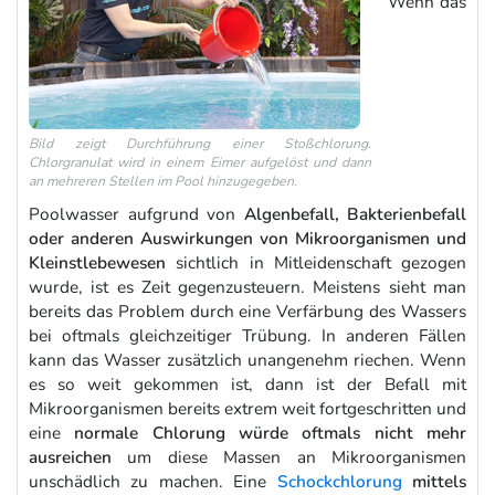
Wenn das
Bild zeigt Durchführung einer Stoßchlorung.
Chlorgranulat wird in einem Eimer aufgelöst und dann
an mehreren Stellen im Pool hinzugegeben.
Poolwasser aufgrund von
Algenbefall, Bakterienbefall
oder anderen Auswirkungen von Mikroorganismen und
Kleinstlebewesen
sichtlich in Mitleidenschaft gezogen
wurde, ist es Zeit gegenzusteuern. Meistens sieht man
bereits das Problem durch eine Verfärbung des Wassers
bei oftmals gleichzeitiger Trübung. In anderen Fällen
kann das Wasser zusätzlich unangenehm riechen. Wenn
es so weit gekommen ist, dann ist der Befall mit
Mikroorganismen bereits extrem weit fortgeschritten und
eine
normale Chlorung würde oftmals nicht mehr
ausreichen
um diese Massen an Mikroorganismen
unschädlich zu machen. Eine
Schockchlorung
mittels