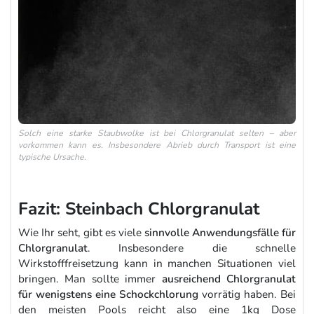
Solch eine starke Staubwolke ist bei Chlorgranulat selten – aber
vorkommen kann es. Insbesondere Abrieb durch Transport ist eine
typische Ursache.
Fazit: Steinbach Chlorgranulat
Wie Ihr seht, gibt es viele
sinnvolle Anwendungsfälle für
Chlorgranulat
. Insbesondere die schnelle
Wirkstofffreisetzung kann in manchen Situationen viel
bringen. Man sollte immer
ausreichend Chlorgranulat
für wenigstens eine Schockchlorung
vorrätig haben. Bei
den meisten Pools reicht also eine 1kg Dose