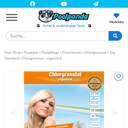
Skip
to
main
content
Merkliste
Echte & unabhängige Tests
Search
for:
Pool Shop
»
Produkte
»
Poolpflege
»
Poolchemie
»
Chlorgranulat
»
1kg
Steinbach Chlorgranulat – organisch