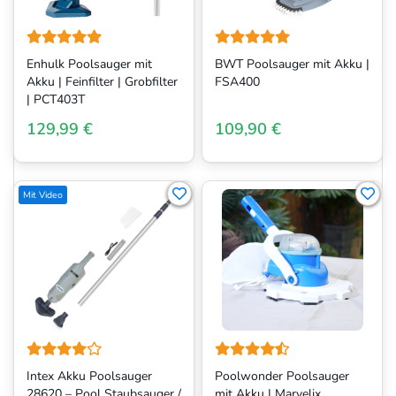
Enhulk Poolsauger mit
BWT Poolsauger mit Akku |
Akku | Feinfilter | Grobfilter
FSA400
| PCT403T
129,99 €
109,90 €
Mit Video
Intex Akku Poolsauger
Poolwonder Poolsauger
28620 – Pool Staubsauger /
mit Akku | Marvelix