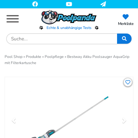
Skip
to
main
content
Merkliste
Echte & unabhängige Tests
Search
for:
Pool Shop
»
Produkte
»
Poolpflege
»
Bestway Akku Poolsauger AquaGrip
mit Filterkartusche