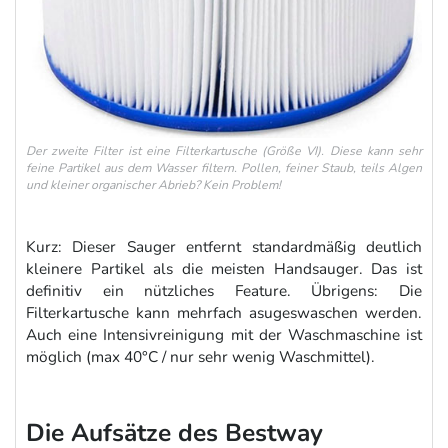
Der zweite Filter ist eine Filterkartusche (Größe VI). Diese kann sehr
feine Partikel aus dem Wasser filtern. Pollen, feiner Staub, teils Algen
und kleiner organischer Abrieb? Kein Problem!
Kurz: Dieser Sauger entfernt standardmäßig deutlich
kleinere Partikel als die meisten Handsauger. Das ist
definitiv ein nützliches Feature. Übrigens: Die
Filterkartusche kann mehrfach asugeswaschen werden.
Auch eine Intensivreinigung mit der Waschmaschine ist
möglich (max 40°C / nur sehr wenig Waschmittel).
Die Aufsätze des Bestway