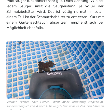
Poolsauger funktioniert sehr gut. Doch Achtung: Wie bei
jedem Sauger sinkt die Saugleistung, je voller der
Schmutzbehälter wird. Das ist völlig normal. In solch
einem Fall ist der Schmutzbehälter zu entleeren. Kurz mit
einem Gartensachlauch abspritzen, empfiehlt sich bei
Möglichkeit ebenfalls.
Werden Blätter oder Partikel nicht mehr vernünftig eingesaugt,
sondernlediglich von A nach B bewegt? Dann wird es Zeit, den Filter zu