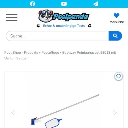
Skip
to
main
content
Merkliste
Echte & unabhängige Tests
Search
for:
Pool Shop
»
Produkte
»
Poolpflege
»
Bestway Reinigungsset 58013 mit
Venturi Sauger