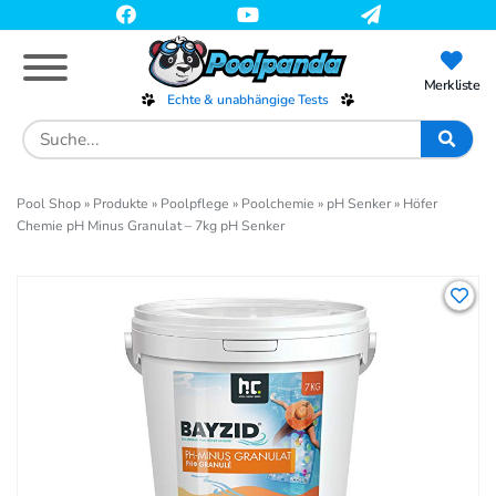
Skip
to
main
content
Merkliste
Echte & unabhängige Tests
Search
for:
Pool Shop
»
Produkte
»
Poolpflege
»
Poolchemie
»
pH Senker
»
Höfer
Chemie pH Minus Granulat – 7kg pH Senker