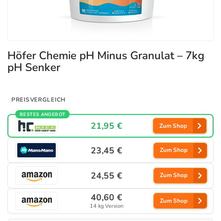
Höfer Chemie pH Minus Granulat – 7kg
pH Senker
PREISVERGLEICH
BESTES ANGEBOT
21,95 €
Zum Shop
23,45 €
Zum Shop
24,55 €
Zum Shop
40,60 €
Zum Shop
14 kg Version