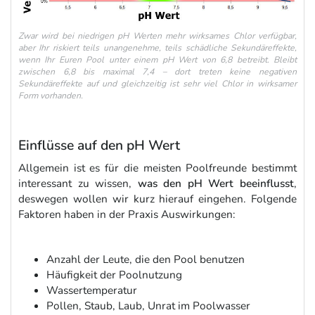
Zwar wird bei niedrigen pH Werten mehr wirksames Chlor verfügbar,
aber Ihr riskiert teils unangenehme, teils schädliche Sekundäreffekte,
wenn Ihr Euren Pool unter einem pH Wert von 6,8 betreibt. Bleibt
zwischen 6,8 bis maximal 7,4 – dort treten keine negativen
Sekundäreffekte auf und gleichzeitig ist sehr viel Chlor in wirksamer
Form vorhanden.
Einflüsse auf den pH Wert
Allgemein ist es für die meisten Poolfreunde bestimmt
interessant zu wissen,
was den pH Wert beeinflusst
,
deswegen wollen wir kurz hierauf eingehen. Folgende
Faktoren haben in der Praxis Auswirkungen:
Anzahl der Leute, die den Pool benutzen
Häufigkeit der Poolnutzung
Wassertemperatur
Pollen, Staub, Laub, Unrat im Poolwasser