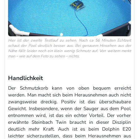
Hier ist der zweite Testlauf zu sehen. Nach ca 56 Minuten Echtzeit
schaut der Pool deutlich besser aus. Bei genauem Hinsehen aus der
Nähe fällt leider noch ein klein wenig Schmutz auf. Von weitem merkt
man – wie auf dem Foto zu sehen – nichts.
Handlichkeit
Der Schmutzkorb kann von oben bequem erreicht
werden. Man macht sich beim Herausnehmen auch nicht
zwangsweise dreckig. Positiv ist das überschaubare
Gewicht. Insbesondere, wenn der Sauger aus dem Pool
entnommen wird, ist das ein echter Vorteil. Der vorher
erwähnte Steinbach Twin braucht in dieser Disziplin
deutlich mehr Kraft. Auch ist es beim Dolphin E20
leichter sicherzustellen, dass beim Herausnehmen aus