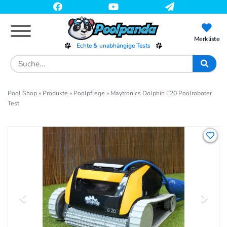
Skip
to
main
content
Merkliste
Echte & unabhängige Tests
Search
for:
Pool Shop
»
Produkte
»
Poolpflege
»
Maytronics Dolphin E20 Poolroboter
Test