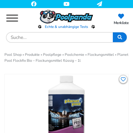
Skip
to
main
content
Merkliste
Echte & unabhängige Tests
Search
for:
Pool Shop
»
Produkte
»
Poolpflege
»
Poolchemie
»
Flockungsmittel
»
Planet
Pool Flockfix Bio – Flockungsmittel flüssig – 1l