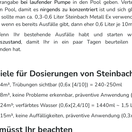
erangabe
bei laufender Pumpe
in den Pool geben. Verte
im Pool, damit es
nirgends zu konzentriert
ist und sich g
sollte man ca. 0,3-0,6 Liter Steinbach Metall Ex verwende
 wenn es bereits Ausfälle gibt, dann eher 0,6 Liter je 1
enn Ihr bestehende Ausfälle habt und starten 
szustand
, damit Ihr in ein paar Tagen beurteilen 
unden hat.
iele für Dosierungen von Steinbac
 4m³, Trübungen sichtbar (0,6x [4/10]) = 240-250ml
 8m³, keine Probleme erkennbar, präventive Anwendung
 24m³; verfärbtes Wasser (0,6x[2,4/10] = 1440ml ~ 1,5 L
 15m³, keine Auffälligkeiten, präventive Anwendung (0,
 müsst Ihr beachten