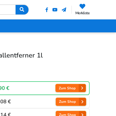
Merkliste
llentferner 1l
90 €
Zum Shop
,08 €
Zum Shop
,14 €
Zum Shop