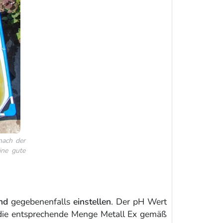
nach der
ine gute
nd
gegebenenfalls
einstellen
. Der
pH Wert
n die entsprechende Menge Metall Ex gemäß