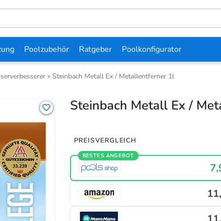
zung
Poolzubehör
Ratgeber
Poolkonfigurator
serverbesserer
»
Steinbach Metall Ex / Metallentferner 1l
Steinbach Metall Ex / Meta
PREISVERGLEICH
BESTES ANGEBOT
7,
11
11