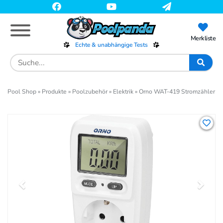
Skip
to
main
content
Merkliste
Echte & unabhängige Tests
Search
for:
Pool Shop
»
Produkte
»
Poolzubehör
»
Elektrik
»
Orno WAT-419 Stromzähler