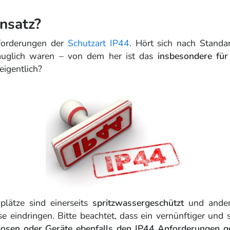
nsatz?
nforderungen der
Schutzart IP44
. Hört sich nach Standa
tauglich waren – von dem her ist das
insbesondere fü
eigentlich?
lätze sind einerseits
spritzwassergeschützt
und andere
eindringen. Bitte beachtet, dass ein vernünftiger und si
dosen oder Geräte ebenfalls den IP44 Anforderungen 