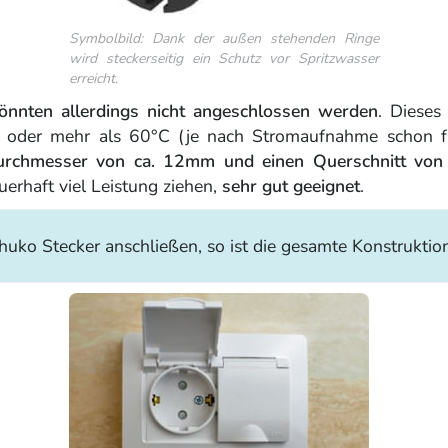
Symbolbild: Dank der außen stehenden Ringe
wird steckerseitig ein Schutz vor Spritzwasser
erreicht.
önnten allerdings nicht angeschlossen werden
. Dieses
 oder mehr als 60°C (je nach Stromaufnahme schon frü
urchmesser von ca. 12mm und einen Querschnitt vo
uerhaft viel Leistung ziehen,
sehr gut geeignet
.
huko Stecker anschließen, so ist die gesamte Konstrukti