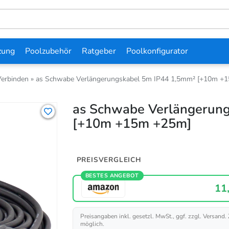
zung
Poolzubehör
Ratgeber
Poolkonfigurator
Verbinden
»
as Schwabe Verlängerungskabel 5m IP44 1,5mm² [+10m +
as Schwabe Verlängerung
[+10m +15m +25m]
PREISVERGLEICH
BESTES ANGEBOT
11
Preisangaben inkl. gesetzl. MwSt., ggf. zzgl. Versand.
möglich.