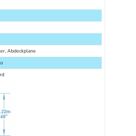
ter, Abdeckplane
to
rd