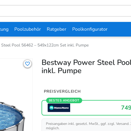
zung
Poolzubehör
Ratgeber
Poolkonfigurator
Steel Pool 56462 – 549x122cm Set inkl. Pumpe
Bestway Power Steel Poo
inkl. Pumpe
PREISVERGLEICH
BESTES ANGEBOT
749
Preisangaben inkl. gesetzl. MwSt., ggf. zzgl. Versand.
möglich.