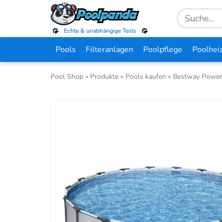
Skip
Search
to
for:
main
Echte & unabhängige Tests
content
Pools
Filteranlagen
Poolpflege
Poolhei
Pool Shop
»
Produkte
»
Pools kaufen
»
Bestway Power 