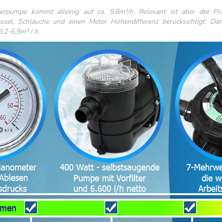
terpumpe kommt alleinig auf ca. 9,8m³/h. Relevant ist aber der Pr
sel, Schläuche und einen Meter Höhendifferenz berücksichtigt. Da
2-6,9m³ / h.