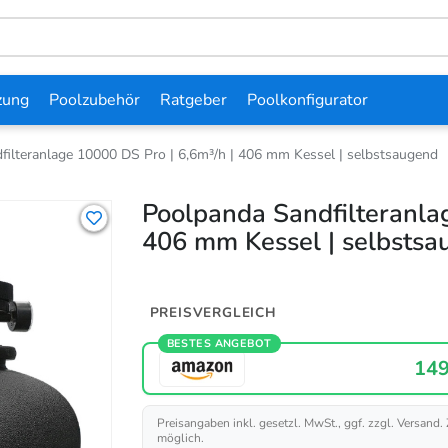
zung
Poolzubehör
Ratgeber
Poolkonfigurator
ilteranlage 10000 DS Pro | 6,6m³/h | 406 mm Kessel | selbstsaugend
Poolpanda Sandfilteranlag
406 mm Kessel | selbstsa
PREISVERGLEICH
BESTES ANGEBOT
149
Preisangaben inkl. gesetzl. MwSt., ggf. zzgl. Versand.
möglich.