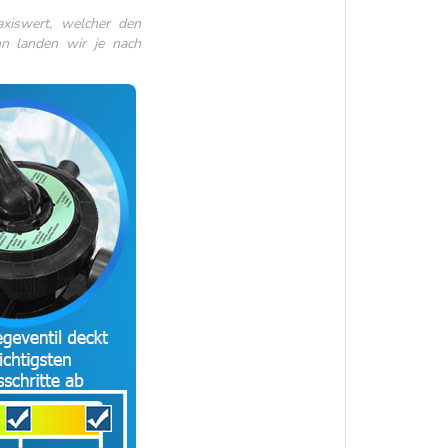
axiswert, welcher den
nn landen wir je nach