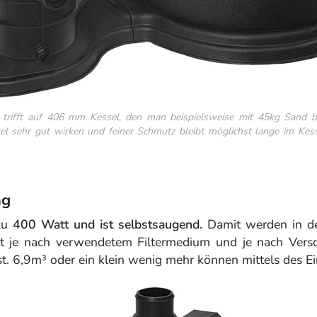
rifft auf 406 mm Kessel, den man beispielsweise mit 45kg Sand b
l sehr gut wirken und feiner Schmutz bleibt möglichst lange im Kesse
ng
 zu
400 Watt und ist selbstsaugend.
Damit werden in de
nkt je nach verwendetem Filtermedium und je nach Vers
st. 6,9m³ oder ein klein wenig mehr können mittels des Ei