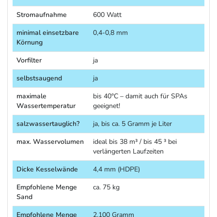
Stromaufnahme
600 Watt
minimal einsetzbare
0,4-0,8 mm
Körnung
Vorfilter
ja
selbstsaugend
ja
maximale
bis 40°C – damit auch für SPAs
Wassertemperatur
geeignet!
salzwassertauglich?
ja, bis ca. 5 Gramm je Liter
max. Wasservolumen
ideal bis 38 m³ / bis 45 ³ bei
verlängerten Laufzeiten
Dicke Kesselwände
4,4 mm (HDPE)
Empfohlene Menge
ca. 75 kg
Sand
Empfohlene Menge
2.100 Gramm