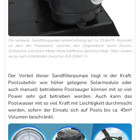
Die verbaute Sandfilterpumpe kommt alleinig auf ca. 15,6m³/h. Relevant
ist aber der Praxiswert, welcher den Gegendruck durch Kessel,
Schläuche und einen Meter Höhendifferenz berücksichtigt. Dann landen
wir je nach Umständen zwischen 8,8-9,6m³ / h.
Der Vorteil dieser Sandfilterpumpe liegt in der Kraft:
Poolzubehör wie höher gelegene Solarmodule oder
auch manuell betriebene Poolsauger können mit so viel
Power sehr gut betrieben werden. Auch kann das
Poolwasser mit so viel Kraft mit Leichtigkeit durchmischt
werden, sofern der Einsatz sich auf Pools bis ca. 45m³
Volumen beschränkt.