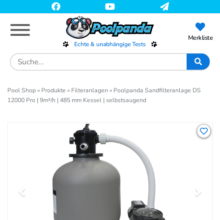
Skip
to
main
content
Merkliste
Echte & unabhängige Tests
Search
for:
Pool Shop
»
Produkte
»
Filteranlagen
»
Poolpanda Sandfilteranlage DS
12000 Pro | 9m³/h | 485 mm Kessel | selbstsaugend