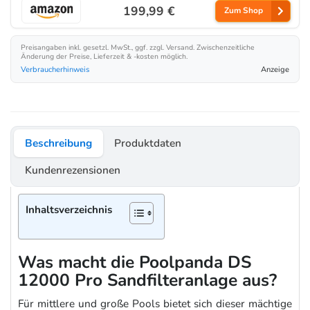
199,99 €
Zum Shop
Preisangaben inkl. gesetzl. MwSt., ggf. zzgl. Versand. Zwischenzeitliche
Änderung der Preise, Lieferzeit & -kosten möglich.
Verbraucherhinweis
Anzeige
Beschreibung
Produktdaten
Kundenrezensionen
Inhaltsverzeichnis
Was macht die Poolpanda DS
12000 Pro Sandfilteranlage aus?
Für mittlere und große Pools bietet sich dieser mächtige