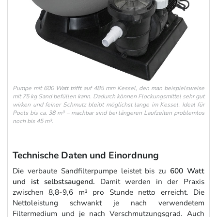
Pumpe mit 600 Watt trifft auf 485 mm Kessel, den man beispielsweise
mit 75 kg Sand befüllen kann. Dadurch können Flockungsmittel sehr gut
wirken und feiner Schmutz bleibt möglichst lange im Kessel. Ideal für
Pools bis ca. 38 m³ – machbar sind bei längeren Laufzeiten problemlos
noch bis 45 m³.
Technische Daten und Einordnung
Die verbaute Sandfilterpumpe leistet bis zu
600 Watt
und ist selbstsaugend.
Damit werden in der Praxis
zwischen 8,8-9,6 m³ pro Stunde netto erreicht. Die
Nettoleistung schwankt je nach verwendetem
Filtermedium und je nach Verschmutzungsgrad. Auch