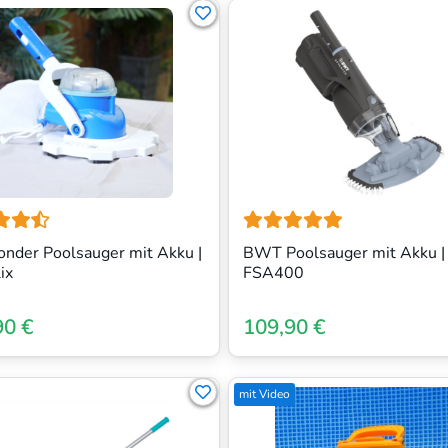
nder Poolsauger mit Akku |
BWT Poolsauger mit Akku |
ix
FSA400
90 €
109,90 €
mit Video