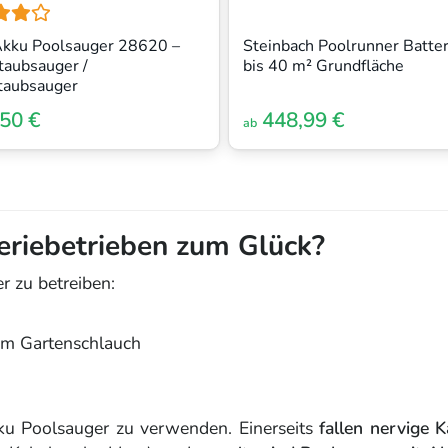
Akku Poolsauger 28620 –
Steinbach Poolrunner Batter
taubsauger /
bis 40 m² Grundfläche
taubsauger
50 €
448,99 €
ab
eriebetrieben zum Glück?
r zu betreiben:
nem Gartenschlauch
kku Poolsauger zu verwenden. Einerseits
fallen nervige 