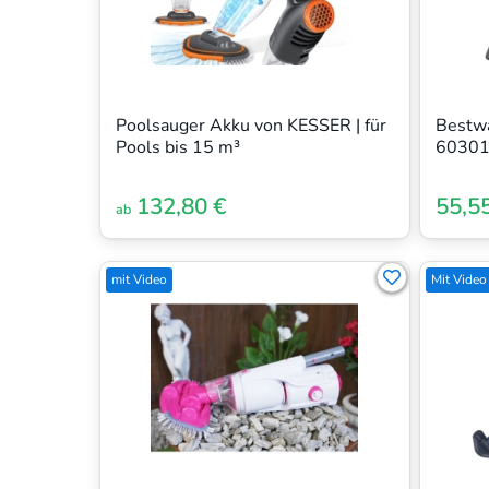
Poolsauger Akku von KESSER | für
Bestw
Pools bis 15 m³
60301 
132,80 €
55,5
ab
mit Video
Mit Video