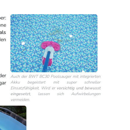
er:
ene
als
den
der
Auch der BWT BC30 Poolsauger mit integrierten
gar
Akku begeistert mit super schneller
Einsatzfähigkeit. Wird er
vorsichtig und bewusst
eingesetzt
, lassen sich Aufwirbelungen
vermeiden.