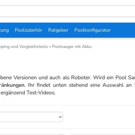
zung
Poolzubehör
Ratgeber
Poolkonfigurator
ping und Vergleichstests
»
Poolsauger mit Akku
bene Versionen und auch als Roboter. Wird ein Pool Saug
hränkungen
. Ihr findet unten stehend eine Auswahl a
h ergänzend Test-Videos.