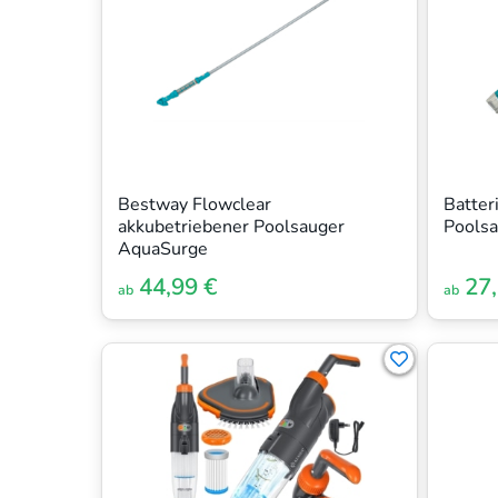
Bestway Flowclear
Batter
akkubetriebener Poolsauger
Pools
AquaSurge
44,99 €
27,
ab
ab