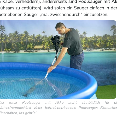
 Kabel verheddern), andererseits
sind Poolsauger mit Ak
ühsam zu entlüften), wird solch ein Sauger einfach in de
iebetriebenen Sauger „mal zwischendurch“ einzusetzen.
Der Intex Poolsauger mit Akku steht sinnbildlich für di
Nutzerfreundlichkeit vieler batteriebetriebenen Poolsauger: Eintauchen
inschalten, los geht´s!