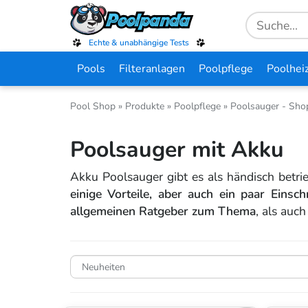
Skip
Search
to
for:
main
Echte & unabhängige Tests
content
Pools
Filteranlagen
Poolpflege
Poolhei
Pool Shop
»
Produkte
»
Poolpflege
»
Poolsauger - Shop
Poolsauger mit Akku
Akku Poolsauger gibt es als händisch betrie
einige Vorteile, aber auch ein paar Einsc
allgemeinen Ratgeber zum Thema
, als auc