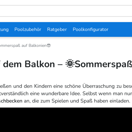
zung
Poolzubehör
Ratgeber
Poolkonfigurator
ommerspaß auf Balkonien😎
f dem Balkon – 🌞Sommerspa
eßen und den Kindern eine schöne Überraschung zu bes
tverständlich eine wunderbare Idee. Selbst wenn man nu
nschbecken
an, die zum Spielen und Spaß haben einladen.