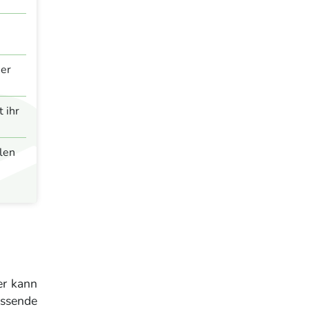
ser
 ihr
len
er kann
assende