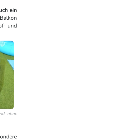
uch ein
Balkon
pf- und
und ohne
sondere