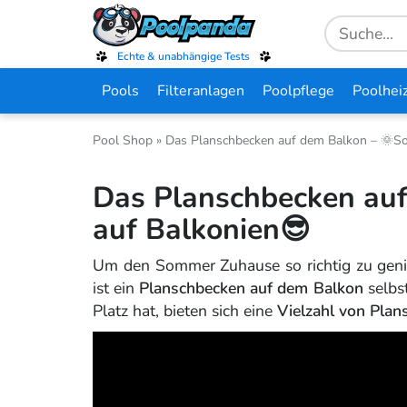
Skip
Search
to
for:
main
Echte & unabhängige Tests
content
Pools
Filteranlagen
Poolpflege
Poolhei
Pool Shop
»
Das Planschbecken auf dem Balkon – 🌞S
Das Planschbecken au
auf Balkonien😎
Um den Sommer Zuhause so richtig zu geni
ist ein
Planschbecken auf dem Balkon
selbs
Platz hat, bieten sich eine
Vielzahl von Pla