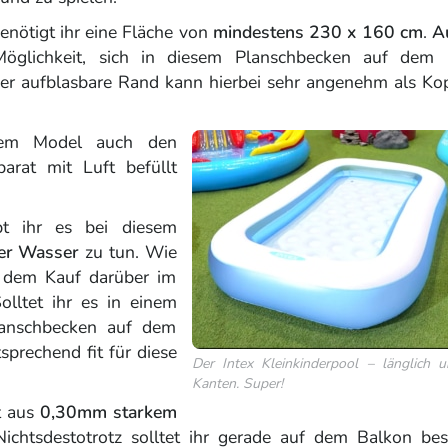
nötigt ihr eine Fläche von
mindestens 230 x 160 cm
.
A
öglichkeit, sich in diesem Planschbecken auf dem 
er aufblasbare Rand kann hierbei sehr angenehm als Ko
esem Model auch den
arat mit Luft befüllt
t ihr es bei diesem
er Wasser
zu tun. Wie
r dem Kauf darüber im
Solltet ihr es in einem
lanschbecken auf dem
sprechend fit für diese
Der Intex Kleinkinderpool – länglich 
Kanten. Super!
t aus
0,30mm starkem
Nichtsdestotrotz solltet ihr gerade auf dem Balkon be