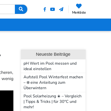
Merkliste
ß
Neueste Beiträge
pH Wert im Pool messen und
ideal einstellen
cheren,
Aufstell Pool Winterfest machen
r wenig
– ❄️ eine Anleitung zum
Überwintern
Pool Solarheizung ☀️ – Vergleich
| Tipps & Tricks | für 30°C und
mehr!