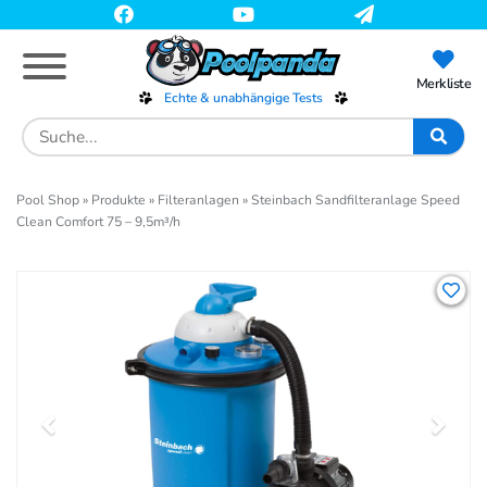
Skip
to
main
content
Merkliste
Echte & unabhängige Tests
Search
for:
Pool Shop
»
Produkte
»
Filteranlagen
»
Steinbach Sandfilteranlage Speed
Clean Comfort 75 – 9,5m³/h