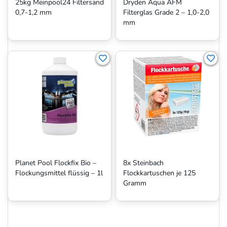
25kg Meinpool24 Filtersand
Dryden Aqua AFM
0,7-1,2 mm
Filterglas Grade 2 – 1,0-2,0
mm
Planet Pool Flockfix Bio –
8x Steinbach
Flockungsmittel flüssig – 1l
Flockkartuschen je 125
Gramm