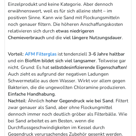
Einzelprodukt und keine Kategorie. Aber dennoch
erwähnenswert, weil es für sich alleine steht – im
positiven Sinne. Kann wie Sand mit Flockungsmitteln
noch genauer filtern. Die höheren Anschaffungskosten
relativieren sich durch
etwas niedrigeren
Chemieverbrauch
und die
viel längere Nutzungsdauer
.
Vorteil:
AFM Filterglas
ist tendenziell
3-6 Jahre haltbar
und ein
Biofilm bildet sich viel langsamer
. Teilweise gar
nicht. Grund: Es hat
selbstdesinfizierende Eigenschaften
!
Auch zieht es aufgrund der negativen Ladungen
Schwermetalle aus dem Wasser. Wirkt vor allem gegen
Bakterien, die die ungewollten Chloramine produzieren.
Einfache Handhabung
.
Nachteil
: Ähnlich
hoher Gegendruck wie bei Sand
. Filtert
zwar genauer als Sand, aber ohne Flockungmittel
dennoch immer noch deutlich gröber als Filterbälle. Wie
bei Sand arbeitet es am Besten, wenn die
Durchflussgeschwindigkeiten im Kessel durch
Gegendruck verursachendes Zubehör gesenkt werden.