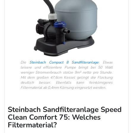
Die
Steinbach Compact 8 Sandfilteranlage
: Etwas
leisere und effizientere Pumpe bringt bei 50 Watt
weniger Stromverbrauch stolze 9m³ netto pro Stunde.
Mit dem großen 47,6cm Kessel gelingt die Flockung
deutlich besser. Ebenfalls kann feinkörnigeres
Filtermaterial ab 0,4mm Körnung eingesetzt werden.
Steinbach Sandfilteranlage Speed
Clean Comfort 75: Welches
Filtermaterial?