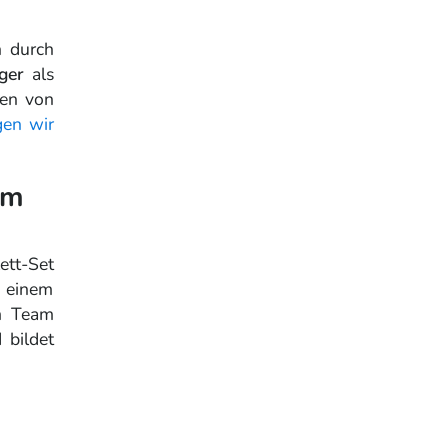
h durch
iger
als
den von
gen wir
cm
tt-Set
n einem
im Team
 bildet