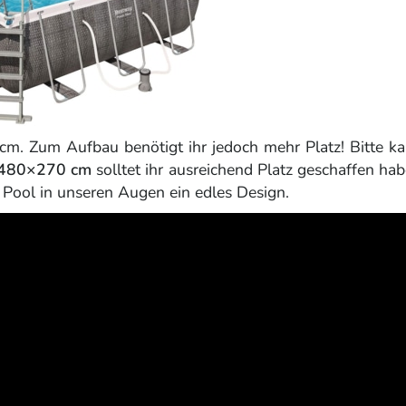
 Zum Aufbau benötigt ihr jedoch mehr Platz! Bitte kal
480×270 cm
solltet ihr ausreichend Platz geschaffen hab
 Pool in unseren Augen ein edles Design.