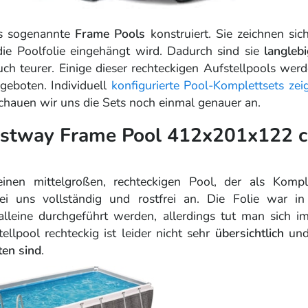
ls sogenannte
Frame Pools
konstruiert. Sie zeichnen sic
ie Poolfolie eingehängt wird. Dadurch sind sie
langleb
uch teurer. Einige dieser rechteckigen Aufstellpools wer
eboten. Individuell
konfigurierte Pool-Komplettsets zei
schauen wir uns die Sets noch einmal genauer an.
Bestway Frame Pool 412x201x122 
nen mittelgroßen, rechteckigen Pool, der als Komple
ei uns vollständig und rostfrei an. Die Folie war i
lleine durchgeführt werden, allerdings tut man sich 
ellpool rechteckig ist leider nicht sehr
übersichtlich
und
ten sind
.