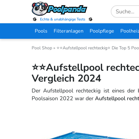
Skip
Search
to
for:
main
Echte & unabhängige Tests
content
Pools
Filteranlagen
Poolpflege
Poolhei
Pool Shop
»
⭐⭐Aufstellpool rechteckig⭐ Die Top 5 Poo
⭐⭐Aufstellpool rechtec
Vergleich 2024
Der Aufstellpool rechteckig ist eines de
Poolsaison 2022 war der
Aufstellpool recht