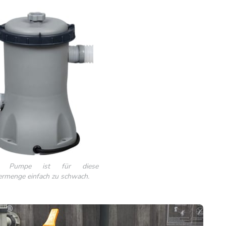
e Pumpe ist für diese
rmenge einfach zu schwach.