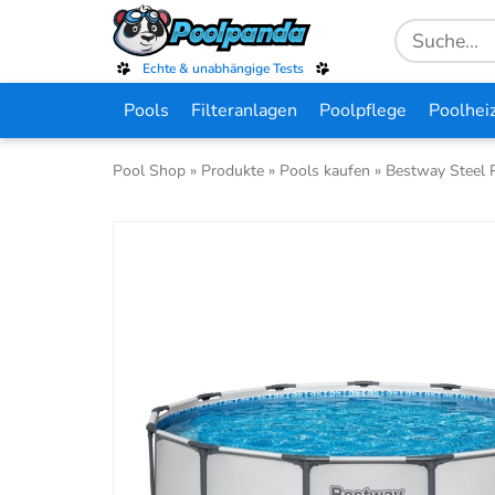
Skip
Search
to
for:
main
Echte & unabhängige Tests
content
Pools
Filteranlagen
Poolpflege
Poolhei
Pool Shop
»
Produkte
»
Pools kaufen
»
Bestway Steel 