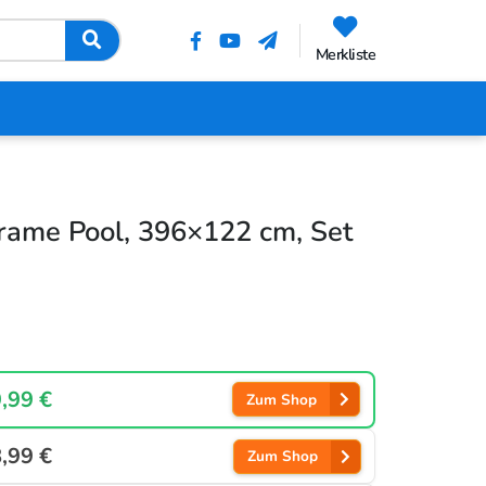
Merkliste
rame Pool, 396×122 cm, Set
,99 €
Zum Shop
,99 €
Zum Shop