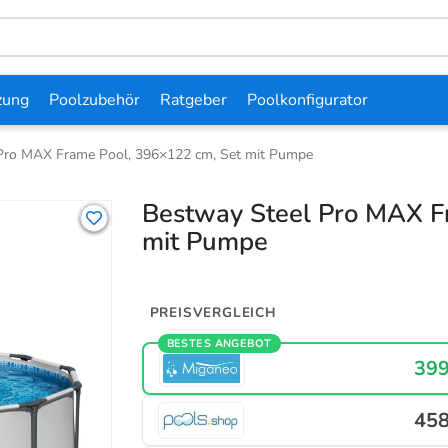
zung
Poolzubehör
Ratgeber
Poolkonfigurator
Pro MAX Frame Pool, 396×122 cm, Set mit Pumpe
Bestway Steel Pro MAX F
mit Pumpe
PREISVERGLEICH
BESTES ANGEBOT
399
458