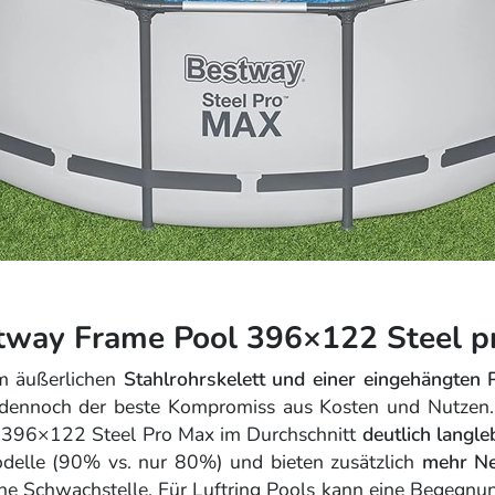
stway Frame Pool 396×122 Steel p
m äußerlichen
Stahlrohrskelett und einer eingehängten P
 dennoch der beste Kompromiss aus Kosten und Nutzen. 
 396×122 Steel Pro Max im Durchschnitt
deutlich langle
odelle (90% vs. nur 80%) und bieten zusätzlich
mehr Ne
eine Schwachstelle. Für Luftring Pools kann eine Begegnu