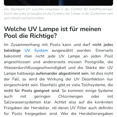
Die Steinbach UV Leuchte eingebaut in der Comfort 50 Sandfilteranlage:
Durch das linke Schauglas ist die Funktion der Lampe in der Dunkelheit sehr
gut indirekt nachvollziehbar.
Welche UV Lampe ist für meinen
Pool die Richtige?
Im Zusammenhang mit Pools kann und darf
nicht jedes
beliebige
UV System
ausgewählt werden. Einerseits
bekommt man nicht jede UV Lampe an jeden Pool
angeschlossen und andererseits müssen Poolgröße, die
Wasserdurchflussgeschwindigkeit und die Stärke der UV
Lampe halbwegs
aufeinander abgestimmt sein
. Ist dies nicht
der Fall, so wird die Wirkung der UV Desinfektion nur
eingeschränkt sein. Ebenfalls gibt es viele Teichsysteme, die
nicht für Pools geeignet sind
. So kommen einige Systeme
auch mit geringen Chlormengen oder mit
Salzwassersystemen klar. Achtet also auf die konkreten
Freigaben der Hersteller, ob deren UV Filter auch definitiv
für Pools freigegeben sind. Wer die Herstellerangaben