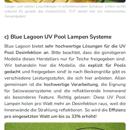
Langer und starker Leuchtkörper in reflektierendem Gehäuse. Unten rechts
erkennt Ihr gerade das Kontrolllicht. T.I.P. bietet hier ein interessantes
Gesamtpaket.
c) Blue Lagoon UV Pool Lampen Systeme
Blue Lagoon bietet
sehr hochwertige Lösungen für die UV
Pool Desinfektion an
. Bitte beachtet, dass die günstigeren
Modelle dieses Herstellers nur für Teiche freigegeben sind.
Wir behandeln hier die Modelle, die
explizit für Pools
gedacht
und freigegeben sind! Je nach Beckengröße gibt es
verschiedene Leistungsstufen, die sich hier anbieten. Allen
gemeinsam ist die
hochwertige Verarbeitung
, die Eignung
für Salzwassersysteme und die reflektierende Innenwand
als besonderes Feature. Richtig gelesen: Diese UV Pool
Lampen holen pro Watt mehr an Desinfektion raus, weil die
Innenwände die Strahlung reflektieren. So wird die
Effizienz
pro eingesetzten Watt um bis zu 33% erhöht!