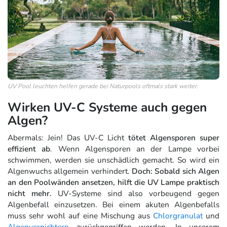
UV Pool leuchten helfen gerade bei Naturpools oftmals stark weiter.
Wirken UV-C Systeme auch gegen
Algen?
Abermals: Jein! Das UV-C Licht
tötet Algensporen super
effizient ab
. Wenn Algensporen an der Lampe vorbei
schwimmen, werden sie unschädlich gemacht. So wird ein
Algenwuchs allgemein verhindert.
Doch: Sobald sich Algen
an den Poolwänden ansetzen, hilft die UV Lampe praktisch
nicht mehr.
UV-Systeme sind also vorbeugend gegen
Algenbefall einzusetzen. Bei einem akuten Algenbefalls
muss sehr wohl auf eine Mischung aus
Chlorgranulat
und
Algenvernichtern
zurückgegriffen werden. In unserem