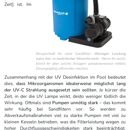
Zeit] ist. Im
Beispielhaft für viele Sandfilter:
Weiniger Leistung
wäre hier in mehrfacher Hinsicht mehr
. Wenn Ihr wollt,
könnt Ihr aber solche Anlagen paradoxerweise mittels
Downgrading effizienter machen.
Zusammenhang mit der UV Desinfektion im Pool bedeutet
dies,
dass Mikroorganismen idealerweise möglichst lang
der UV-C Strahlung ausgesetzt sein sollten
. Je kürzer die
Zeit, in der die UV Lampe wirkt, desto weniger tödlich die
Wirkung. Oftmals sind
Pumpen unnötig stark
– das kommt
sehr häufig bei Sandfiltern vor. So werden zu
Abverkaufsmaßnahmen viel zu starke Pumpen mit viel zu
kleinen Kesseln betrieben, was die Filterleistung wegen zu
hoher Durchflussgeschwindigkeiten stark beeinträchtigt.