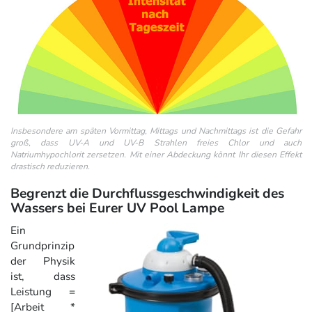
Insbesondere am späten Vormittag, Mittags und Nachmittags ist die Gefahr
groß, dass UV-A und UV-B Strahlen freies Chlor und auch
Natriumhypochlorit zersetzen. Mit einer Abdeckung könnt Ihr diesen Effekt
drastisch reduzieren.
Begrenzt die Durchflussgeschwindigkeit des
Wassers bei Eurer UV Pool Lampe
Ein
Grundprinzip
der Physik
ist, dass
Leistung =
[Arbeit *