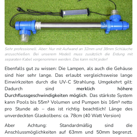
Sehr professionell. Aber: Nur mit Aufwand an 32mm und 38mm Schläuche
anzuschließen. Bei unserem Modell muss zusätzlich die Erdung mit
separaten Kabel vorgenommen werden. Das kann nicht jeder!
Ebenfalls gut zu wissen: Die Lampen, als auch die Gehäuse
sind hier sehr lange. Das erlaubt vergleichsweise lange
Einwirkzeiten durch die UV-C Strahlung. Umgekehrt gilt:
Dadurch sind
merklich höhere
Durchflussgeschwindigkeiten möglich
. Das stärkste System
kann Pools bis 55m³ Volumen und Pumpen bis 16m³ netto
pro Stunde ab – das ist richtig beachtlich! Länge des
unverdeckten Glaskolbens: ca. 78cm (40 Watt Version)
Aber Achtung: Standardmäßig sind die
Anschlussmöglichkeiten auf 63mm und 50mm begrenzt.