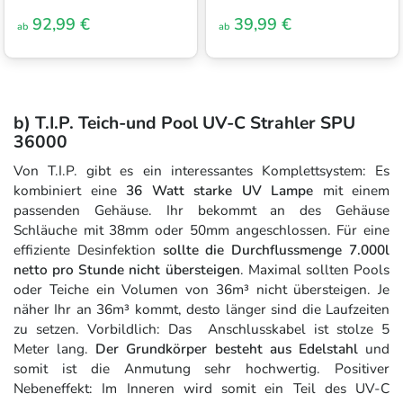
92,99 €
39,99 €
ab
ab
b) T.I.P. Teich-und Pool UV-C Strahler SPU
36000
Von T.I.P. gibt es ein interessantes Komplettsystem: Es
kombiniert eine
36 Watt starke UV Lampe
mit einem
passenden Gehäuse. Ihr bekommt an des Gehäuse
Schläuche mit 38mm oder 50mm angeschlossen. Für eine
effiziente Desinfektion
sollte die Durchflussmenge 7.000l
netto pro Stunde nicht übersteigen
. Maximal sollten Pools
oder Teiche ein Volumen von 36m³ nicht übersteigen. Je
näher Ihr an 36m³ kommt, desto länger sind die Laufzeiten
zu setzen. Vorbildlich: Das Anschlusskabel ist stolze 5
Meter lang.
Der Grundkörper besteht aus Edelstahl
und
somit ist die Anmutung sehr hochwertig. Positiver
Nebeneffekt: Im Inneren wird somit ein Teil des UV-C