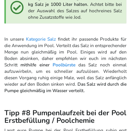
kg Salz je 1000 Liter halten.
Achtet bitte bei
der Auswahl des Salzes auf hochreines Salz
ohne Zusatzstoffe wie Jod.
In unsere
Kategorie Salz
findet ihr passende Produkte für
die Anwendung im Pool. Verteilt das Salz in entsprechender
Menge nun gleichmäßig im Pool. Einiges wird auf den
Boden absinken, daher empfehlen wir euch im nächsten
Schritt
mithilfe einer
Poolbürste
das Salz noch einmal
aufzuwirbeln, um es schneller aufzulösen. Wiederholt
diesen Vorgang ruhig einige Male, weil das Salz anfänglich
wieder auf den Boden sinken wird.
Das Salz wird durch die
Pumpe gleichmäßig im Wasser verteilt.
Tipp #8 Pumpenlaufzeit bei der Pool
Erstbefüllung / Poolchemie
Lasst eure Pumpe bei der Pool Erstbefüllung ruhig erst