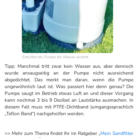
Entlüftet die Pumpe bis Wasser austritt.
Tipp: Manchmal tritt zwar kein Wasser aus, aber dennoch
wurde ansaugseitig an der Pumpe nicht ausreichend
abgedichtet. Das merkt man daran, wenn die Pumpe
ungewöhnlich laut ist. Was passiert hier denn genau? Die
Pumpe saugt im Betrieb etwas Luft an und dieser Vorgang
kann nochmal 3 bis 9 Dezibel an Lautstärke ausmachen. In
diesem Fall muss mit PTFE-Dichtband (umgangssprachlich
„Teflon Band“) nachgeholfen werden.
=> Mehr zum Thema findet Ihr im Ratgeber „
Mein Sandfilter