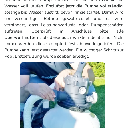
Wasser voll laufen.
Entlüftet jetzt die Pumpe vollständig
,
solange bis Wasser austritt, bevor ihr sie startet. Damit wird
ein vernünftiger Betrieb gewährleistet und es wird
verhindert, dass Leistungsverluste oder Pumpenschäden
auftreten. Überprüft im Anschluss bitte alle
Überwurfmuttern
, ob diese auch wirklich dicht sind. Nicht
immer werden diese komplett fest ab Werk geliefert. Die
Pumpe kann jetzt gestartet werden. Ein wichtiger Schritt zur
Pool Erstbefüllung wurde soeben erledigt.