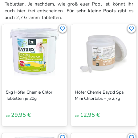
Tabletten. Je nachdem, wie groß euer Pool ist, könnt ihr
euch hier frei entscheiden.
Für sehr kleine Pools
gibt es
auch 2,7 Gramm Tabletten.
5kg Höfer Chemie Chlor
Höfer Chemie Bayzid Spa
Tabletten je 20g
Mini Chlortabs – je 2,7g
29,95 €
12,95 €
ab
ab