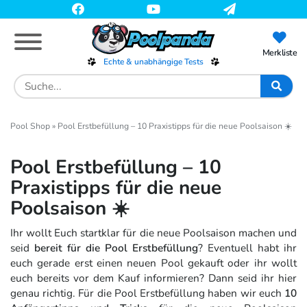
Skip
to
main
content
Merkliste
Echte & unabhängige Tests
Search
for:
Pool Shop
»
Pool Erstbefüllung – 10 Praxistipps für die neue Poolsaison ☀️
Pool Erstbefüllung – 10
Praxistipps für die neue
Poolsaison ☀️
Ihr wollt Euch startklar für die neue Poolsaison machen und
seid
bereit für die Pool Erstbefüllung
? Eventuell habt ihr
euch gerade erst einen neuen Pool gekauft oder ihr wollt
euch bereits vor dem Kauf informieren? Dann seid ihr hier
genau richtig. Für die Pool Erstbefüllung haben wir euch
10