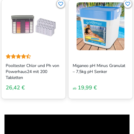
Pooltester Chlor und Ph von
Miganeo pH Minus Granulat
Powerhaus24 mit 200
– 7,5kg pH Senker
Tabletten
26,42 €
19,99 €
ab