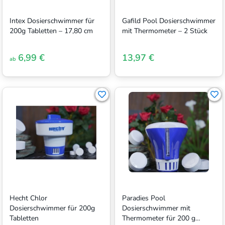
Intex Dosierschwimmer für
Gafild Pool Dosierschwimmer
200g Tabletten – 17,80 cm
mit Thermometer – 2 Stück
6,99 €
13,97 €
ab
Hecht Chlor
Paradies Pool
Dosierschwimmer für 200g
Dosierschwimmer mit
Tabletten
Thermometer für 200 g