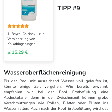
TIPP #9
1l Bayrol Calcinex – zur
Verhinderung von
Kalkablagerungen
15,29 €
ab
Wasseroberflächenreinigung
Bis der Pool mit ausreichend Wasser voll gelaufen ist,
könnte einige Zeit vergehen. Wie bereits erwähnt,
empfehlen wir bei der Pool Erstbefüllung eine
Abdeckplane, denn in der Zwischenzeit können grobe
Verschmutzungen wie Pollen, Blätter oder Blüten ins
Wasser fallen. Auch nach der Pool Erstbefüllung wird das