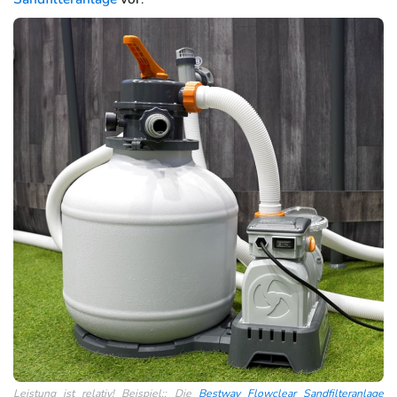
Leistung ist relativ! Beispiel:: Die
Bestway Flowclear Sandfilteranlage