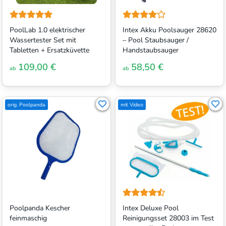
PoolLab 1.0 elektrischer
Intex Akku Poolsauger 28620
Wassertester Set mit
– Pool Staubsauger /
Tabletten + Ersatzküvette
Handstaubsauger
109,00 €
58,50 €
ab
ab
orig. Poolpanda
mit Video
Poolpanda Kescher
Intex Deluxe Pool
feinmaschig
Reinigungsset 28003 im Test